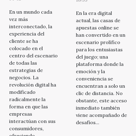
tecnología
soluciones
En un mundo cada
En la era digital
digital está
actuales
vez más
actual, las casas de
transformando
interconectado, la
apuestas online se
la fidelización
experiencia del
han convertido en un
cliente se ha
escenario prolífico
del consumidor
colocado en el
para los entusiastas
centro del escenario
del juego; una
de todas las
plataforma donde la
estrategias de
emoción y la
negocios. La
conveniencia se
revolución digital ha
encuentran a solo un
modificado
clic de distancia. No
radicalmente la
obstante, este acceso
forma en que las
inmediato también
empresas
viene acompañado de
interactúan con sus
desafíos...
consumidores,
ofreciendo