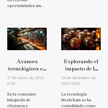
oportunidades sin...
Avances
Explorando el
tecnológicos en
impacto de la
el metro de
tecnología
17 de enero de 2024
26 de diciembre de
Nueva York:
blockchain en
0:28
2023 15:56
Un viaje hacia
las apuestas en
En la constante
La tecnología
el futuro del
línea
búsqueda de
blockchain se ha
transporte
eficiencia y
consolidado como