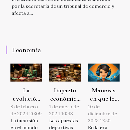
por la secretaría de un tribunal de comercio y
afecta a...
Economía
La
Impacto
Maneras
evolución
económico
en que los
de las
de las
chatbots
8 de febrero
1 de enero de
10 de
de 2024 20:09
2024 10:48
diciembre de
apuestas en
apuestas
GPT
La incursión
Las apuestas
2023 17:50
línea en
deportivas
pueden
en el mundo
deportivas
En la era