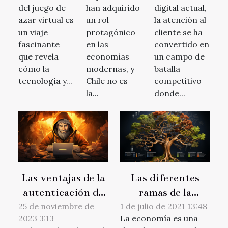
Belice y la
en la
mejorar la
del juego de
han adquirido
digital actual,
influencia
economía
atención al
azar virtual es
un rol
la atención al
un viaje
del dólar en
protagónico
chilena
cliente se ha
cliente
fascinante
en las
convertido en
el mercado
que revela
economías
un campo de
de juegos
cómo la
modernas, y
batalla
de azar
tecnología y...
Chile no es
competitivo
virtual
la...
donde...
Las ventajas de la
Las diferentes
autenticación de
ramas de la
dos factores en
economía
25 de noviembre de
1 de julio de 2021 13:48
2023 3:13
La economía es una
plataformas de