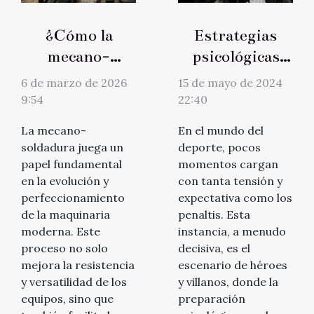
¿Cómo la
Estrategias
mecano-
psicológicas
soldadura
para mejorar
6 de marzo de 2026
15 de mayo de 2024
impulsa la
en los penaltis:
9:54
22:40
innovación en
¿Qué dice la
La mecano-
En el mundo del
maquinaria?
ciencia
soldadura juega un
deporte, pocos
deportiva?
papel fundamental
momentos cargan
en la evolución y
con tanta tensión y
perfeccionamiento
expectativa como los
de la maquinaria
penaltis. Esta
moderna. Este
instancia, a menudo
proceso no solo
decisiva, es el
mejora la resistencia
escenario de héroes
y versatilidad de los
y villanos, donde la
equipos, sino que
preparación