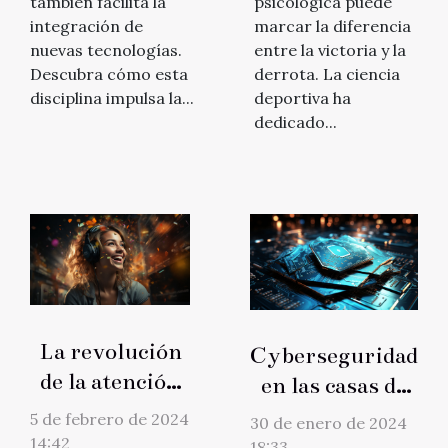
también facilita la
psicológica puede
integración de
marcar la diferencia
nuevas tecnologías.
entre la victoria y la
Descubra cómo esta
derrota. La ciencia
disciplina impulsa la...
deportiva ha
dedicado...
La revolución
Cyberseguridad
de la atención
en las casas de
al cliente:
apuestas online:
5 de febrero de 2024
30 de enero de 2024
Cómo la
Retos y
14:42
18:33