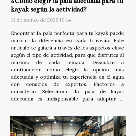
¿Cómo elegir la pala adecuada para tu
kayak según la actividad?
11 de marzo de 2026 10:14
Encontrar la pala perfecta para tu kayak puede
marcar la diferencia en cada travesía. Este
artículo te guiará a través de los aspectos clave
según el tipo de actividad, para que disfrutes al
máximo de cada remada. Descubre a
continuación cómo elegir la opción más
adecuada y optimiza tu experiencia en el agua
con consejos de expertos. Factores a
considerar Seleccionar la pala de kayak
adecuada es indispensable para adaptar el
equipo al tipo de actividad que se va a realizar.
El primer aspecto a tener en cuenta es el tipo
de agua donde se practicará la remada: en ríos,
se recomienda una pala...