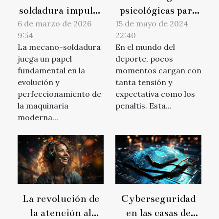
soldadura impulsa
psicológicas para
la innovación en
mejorar en los
6 de marzo de 2026
15 de mayo de 2024
9:54
22:40
maquinaria?
penaltis: ¿Qué
La mecano-soldadura
En el mundo del
dice la ciencia
juega un papel
deporte, pocos
deportiva?
fundamental en la
momentos cargan con
evolución y
tanta tensión y
perfeccionamiento de
expectativa como los
la maquinaria
penaltis. Esta...
moderna...
La revolución de
Cyberseguridad
la atención al
en las casas de