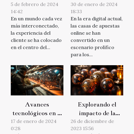
cliente: Cómo la
apuestas online:
5 de febrero de 2024
30 de enero de 2024
14:42
18:33
tecnología digital
Retos y soluciones
En un mundo cada vez
En la era digital actual,
está
actuales
más interconectado,
las casas de apuestas
transformando la
la experiencia del
online se han
fidelización del
cliente se ha colocado
convertido en un
en el centro del...
consumidor
escenario prolífico
para los...
Avances
Explorando el
tecnológicos en el
impacto de la
metro de Nueva
tecnología
17 de enero de 2024
26 de diciembre de
0:28
2023 15:56
York: Un viaje
blockchain en las