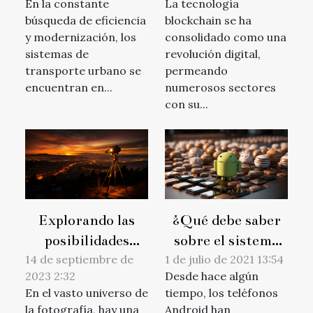
En la constante
La tecnología
hacia el futuro del
apuestas en línea
búsqueda de eficiencia
blockchain se ha
transporte urbano
y modernización, los
consolidado como una
sistemas de
revolución digital,
transporte urbano se
permeando
encuentran en...
numerosos sectores
con su...
Explorando las
¿Qué debe saber
posibilidades
sobre el sistema
creativas con la
operativo Android
14 de septiembre de
1 de julio de 2021 13:54
2023 2:32
Desde hace algún
fotografía
?
En el vasto universo de
tiempo, los teléfonos
timelapse
la fotografía, hay una
Android han