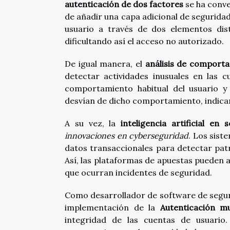
autenticación de dos factores
se ha conve
de añadir una capa adicional de seguridad.
usuario a través de dos elementos dis
dificultando así el acceso no autorizado.
De igual manera, el
análisis de comporta
detectar actividades inusuales en las 
comportamiento habitual del usuario y
desvían de dicho comportamiento, indican
A su vez, la
inteligencia artificial en 
innovaciones en cyberseguridad
. Los sis
datos transaccionales para detectar pat
Así, las plataformas de apuestas pueden 
que ocurran incidentes de seguridad.
Como desarrollador de software de segur
implementación de la
Autenticación mu
integridad de las cuentas de usuario