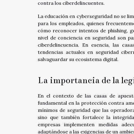
contra los ciberdelincuentes.
La educación en cyberseguridad no se limi
para los empleados, quienes frecuenteme
cómo reconocer intentos de phishing, g
nivel de conciencia en seguridad son pa
ciberdelincuencia. En esencia, las ca
tendencias actuales en seguridad cibe
salvaguardar su ecosistema digital.
La importancia de la leg
En el contexto de las casas de apuesta
fundamental en la protección contra ame
mínimos de seguridad que las operadora
sino que también fortalece la integrid
empresas implementen medidas adecu
adaptándose a las exigencias de un ambie