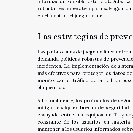
información sensible esté protegida. L
robustas es imperativa para salvaguardar 
en el ámbito del juego online.
Las estrategias de prev
Las plataformas de juego en línea enfre
demanda políticas robustas de prevenció
incidentes. La implementación de sistem
más efectivos para proteger los datos de 
monitorean el tráfico de la red en bus
bloquearlas.
Adicionalmente, los protocolos de seguri
mitigar cualquier brecha de seguridad 
ensayada entre los equipos de TI y se
constante de los usuarios en materia 
mantener a los usuarios informados sobre 