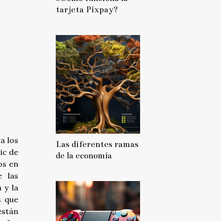
tarjeta Pixpay?
a los
Las diferentes ramas
ic de
de la economía
os en
e las
 y la
s que
están