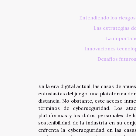
Entendiendo los riesgos 
Las estrategias d
La importanci
Innovaciones tecnológ
Desafíos futuros
En la era digital actual, las casas de apu
entusiastas del juego; una plataforma don
distancia. No obstante, este acceso inm
términos de cyberseguridad. Los ata
plataformas y los datos personales de l
sostenibilidad de la industria en su con
enfrenta la cyberseguridad en las casa