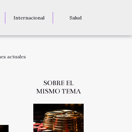
Internacional
Salud
nes actuales
SOBRE EL
MISMO TEMA