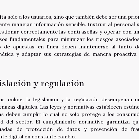
ta solo a los usuarios, sino que también debe ser una prio
nte manejan información sensible. Instruir al personal 
estionar correctamente las contraseñas y operar con un
sos fundamentales para minimizar los riesgos asociados
sas de apuestas en línea deben mantenerse al tanto d
rnética y adaptar sus estrategias de manera proactiva
islación y regulación
s online, la legislación y la regulación desempeñan u
nazas digitales. Las leyes y normativas establecen están
s deben cumplir, lo cual no solo protege a los consumi
ad del sector. El cumplimiento normativo garantiza qu
adas de protección de datos y prevención de frau
nte digital en constante cambio.