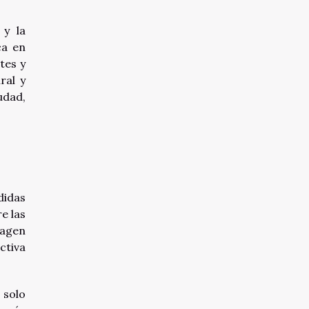
 y la
ca en
tes y
ral y
udad,
didas
e las
magen
ctiva
 solo