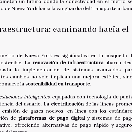
rometen un futuro donde la conectividad en el metro s
ro de Nueva York hacia la vanguardia del transporte urban
raestructura: caminando hacia el
metro de Nueva York es significativa en la búsqueda 
sostenible. La
renovación de infraestructura
abarca des
s hasta la implementación de sistemas avanzados pa
stos cambios no solo implican una mejora estética, sin
promueve la
sostenibilidad en transporte
.
estaciones inteligentes
, equipadas con tecnología de punt
iencia del usuario. La
electrificación
de las líneas prome
la emisión de gases nocivos, en línea con los estándar
pción de
plataformas de pago digital
y sistemas de pag
ativo, ofreciendo alternativas de pago rápido y segur
os del metro.