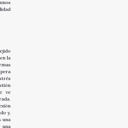
gunos
lidad
ejido
en la
ormas
spera
strés
stión
se ve
rada.
exión
do y,
s una
r una