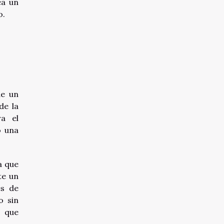
ea un
o.
de un
de la
ra el
o una
a que
te un
es de
o sin
o que