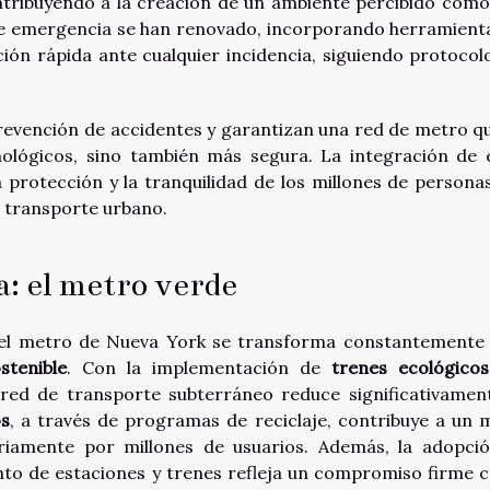
ontribuyendo a la creación de un ambiente percibido com
de emergencia se han renovado, incorporando herramient
ción rápida ante cualquier incidencia, siguiendo protocol
revención de accidentes y garantizan una red de metro q
ológicos, sino también más segura. La integración de 
 protección y la tranquilidad de los millones de persona
e transporte urbano.
a: el metro verde
, el metro de Nueva York se transforma constantemente
stenible
. Con la implementación de
trenes ecológicos
 red de transporte subterráneo reduce significativamen
os
, a través de programas de reciclaje, contribuye a un 
iamente por millones de usuarios. Además, la adopci
to de estaciones y trenes refleja un compromiso firme c