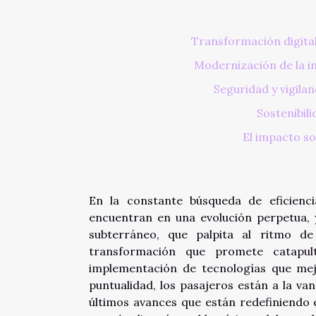
Transformación digital
Modernización de la i
Seguridad y vigila
Sostenibili
El impacto so
En la constante búsqueda de eficienc
encuentran en una evolución perpetua, 
subterráneo, que palpita al ritmo d
transformación que promete catapult
implementación de tecnologías que mejo
puntualidad, los pasajeros están a la va
últimos avances que están redefiniendo