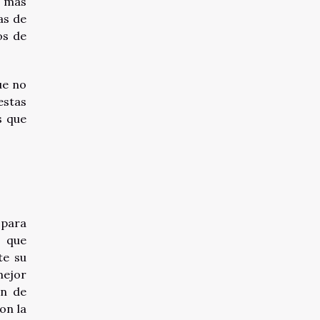
o más
as de
os de
ue no
estas
s que
 para
que
te su
mejor
ón de
on la