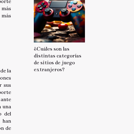
porte
o más
s más
¿Cuáles son las
distintas categorías
de sitios de juego
extranjeros?
de la
iones
r sus
porte
 ante
n una
o del
e han
ón de