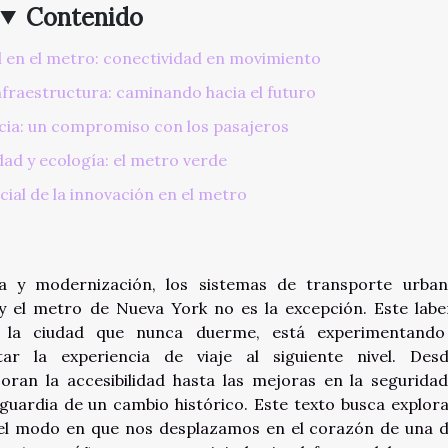
Contenido
 en el metro: conectividad en movimiento
nfraestructura: caminando hacia el futuro
ncia: un compromiso con los pasajeros
dad y ecología: el metro verde
cial de la innovación en el metro
ia y modernización, los sistemas de transporte urba
y el metro de Nueva York no es la excepción. Este labe
e la ciudad que nunca duerme, está experimentand
ar la experiencia de viaje al siguiente nivel. Des
ran la accesibilidad hasta las mejoras en la seguridad
nguardia de un cambio histórico. Este texto busca explora
 el modo en que nos desplazamos en el corazón de una d