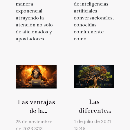
manera
de inteligencias
exponencial,
artificiales
atrayendo la
conversacionales,
atención no solo
conocidas
de aficionados y
comúnmente
apostadores...
como...
Las
Las ventajas
diferentes
de la
ramas de la
autenticación
1 de julio de 2021
25 de noviembre
economía
de dos
13:48
de 2023 3:13