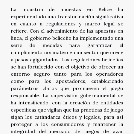
La industria de apuestas en Belice ha
experimentado una transformación significativa
en cuanto a regulaciones y marco legal se
refiere. Con el advenimiento de las apuestas en
línea, el gobierno beliceño ha implementado una
serie de medidas para garantizar el
cumplimiento normativo en un sector que crece
a pasos agigantados. Las regulaciones beliceñas
se han fortalecido con el objetivo de ofrecer un
entorno seguro tanto para los operadores
como para los apostadores, estableciendo
parámetros claros que promueven el juego
responsable. La supervisión gubernamental se
ha intensificado, con la creación de entidades
específicas que vigilan que las prácticas de juego
sigan los estándares éticos y legales, para así
proteger a los consumidores y mantener la
integridad del mercado de juegos de azar