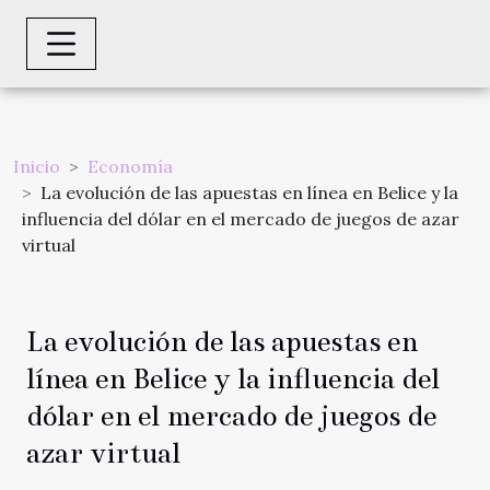
Inicio
Economía
La evolución de las apuestas en línea en Belice y la
influencia del dólar en el mercado de juegos de azar
virtual
La evolución de las apuestas en
línea en Belice y la influencia del
dólar en el mercado de juegos de
azar virtual