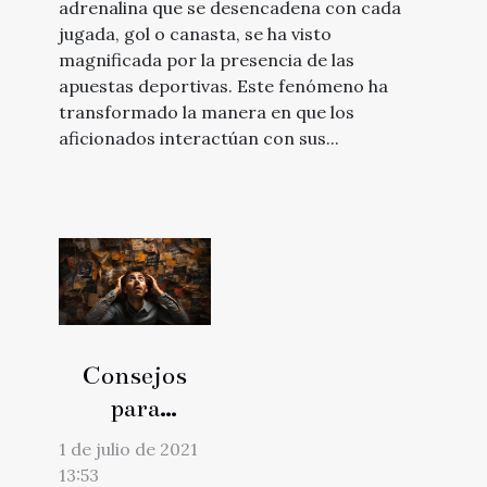
adrenalina que se desencadena con cada
jugada, gol o canasta, se ha visto
magnificada por la presencia de las
apuestas deportivas. Este fenómeno ha
transformado la manera en que los
aficionados interactúan con sus...
Consejos
para
prevenir los
1 de julio de 2021
trastornos
13:53