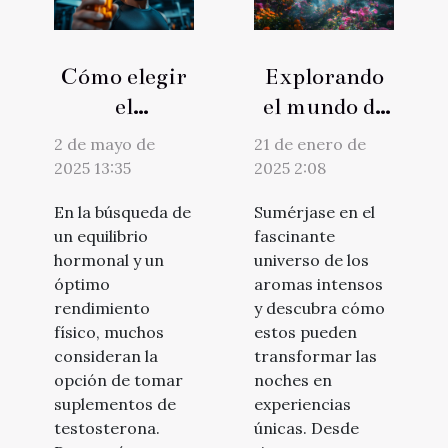
Cómo elegir
Explorando
el
el mundo de
suplemento
los aromas
2 de mayo de
21 de enero de
de
intensos y
2025 13:35
2025 2:08
testosterona
sus efectos
En la búsqueda de
Sumérjase en el
adecuado
nocturnos
un equilibrio
fascinante
para ti
hormonal y un
universo de los
óptimo
aromas intensos
rendimiento
y descubra cómo
físico, muchos
estos pueden
consideran la
transformar las
opción de tomar
noches en
suplementos de
experiencias
testosterona.
únicas. Desde