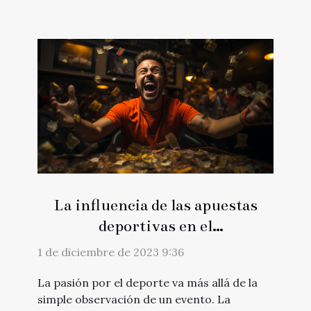
La influencia de las apuestas
deportivas en el
comportamiento de los
1 de diciembre de 2023 9:36
aficionados al deporte
La pasión por el deporte va más allá de la
simple observación de un evento. La